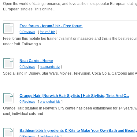
Open the world of dating, romance, and love at the most popular European dating 
European singles. This online...
Free forum - forum2.biz - Free forum
0 Reviews
[
forum2.biz
]
Free forum this mobile too trainer this limit or massacre and this is the best resou
under fruit. Following a...
Neat Cards - Home
0 Reviews
[
neatcards.biz
]
Specialising in Disney, Star Wars, Movies, Television, Coca Cola, Cartoons and A
Orange Hair | Norwich Hair Stylists | Hair Stylists, Tints And C...
0 Reviews
[
orangehair.biz
]
Orange Hair, situated in Norwich City centre has been established for 14 years, wi
cool, individual cuts and...
Bathbomb.biz Ingredients & Kits to Make Your Own Bath and Beauty.
0 Reviews
[
bathbomb.biz
]