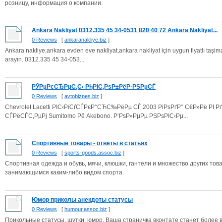
розницу, информация о компании.
Ankara Nakliyat 0312.335 45 34-0531 820 40 72 Ankara Nakliyat...
0 Reviews
[
ankaranakliye.biz
]
Ankara nakliye,ankara evden eve nakliyat,ankara nakliyat için uygun fiyatlı taşimac
arayın. 0312.335 45 34-053...
РЎРµРєСЂРµС‚С‹ РђРІС‚РѕР±РёР·РЅРµСЃ
0 Reviews
[
avtobiznes.biz
]
Chevrolet Lacetti РІС‹РїСѓСЃРєР°СЋС‰РёРµ СЃ 2003 РіРѕРґР° С€Р»Рё 
СЃРёСЃС‚РµРј Sumitomo Рё Akebono. Р‘РѕР»РµРµ РЅРѕРІС‹Рµ...
Спортивные товары - ответы в статьях
0 Reviews
[
sports-goods.assoc.biz
]
Спортивная одежда и обувь, мячи, клюшки, гантели и множество других тов
занимающимся каким-либо видом спорта.
Юмор приколы анекдоты статусы
0 Reviews
[
humour.assoc.biz
]
Прикольные статусы, шутки, юмор. Ваша страничка вконтате станет более