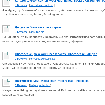
Каталог футбол сайтов Кубок чемпионов, Books . Каталог футбо
0 Reviews
[
football.astrawell.biz
]
Фан-Туры, футбольные обзоры. Каталог футбольных сайтов. Категории : Куб
, футбольные новости, Books , Scouting and A...
Депутаты О них знает вся страна
0 Reviews
[
deputies.biz
]
На нашем сайте вы неайдете информацию о праывителях мира сего таких ка
медведев дмитрий анатольевич, михаил касьянов, официал...
Cheesecake | New York Cheesecakes | Cheesecake Sampler
0 Reviews
[
cheesecakestogo.biz
]
Cheesecake | New York Cheesecakes | Cheesecake Sampler - Pumpkin Cheese
Mango Cheesecake Heart Shaped Holiday Cheesecake Be...
BaliProperties.biz - Media Iklan Properti Bali - Indonesia
0 Reviews
[
baliproperties.biz
]
Menyediakan listing berbagai jenis properti di Bali dengan fasilitas pencarian
support yang sangat baik.