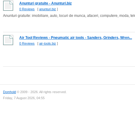
Anunturi gratuite - Anunturi.biz
0 Reviews
[
anunturi.biz
]
Anunturi gratuite: imobiliare, auto, locuri de munca, afaceri, computere, moda, tel
Air Tool Reviews - Pneumatic air tools - Sanders, Grinders, Wren...
0 Reviews
[
air-tools.biz
]
Domhold
© 2009 - 2026. All rights reserved.
Friday, 7 August 2026, 04:55