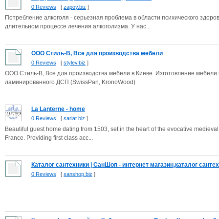
0 Reviews
[
zapoy.biz
]
Потребление алкоголя - серьезная проблема в области психического здоров
длительном процессе лечения алкоголизма. У нас...
ООО Стиль-В, Все для производства мебели
0 Reviews
[
stylev.biz
]
ООО Стиль-В, Все для производства мебели в Киеве. Изготовление мебели
ламинированного ДСП (SwissPan, KronoWood)
La Lanterne - home
0 Reviews
[
sarlat.biz
]
Beautiful guest home dating from 1503, set in the heart of the evocative medieva
France. Providing first class acc...
Каталог сантехники | СанШоп - интернет магазин,каталог сантехн
0 Reviews
[
sanshop.biz
]