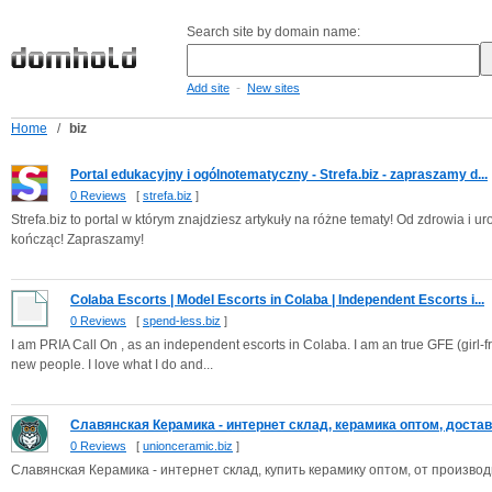
Search site by domain name:
-
Add site
New sites
Home
/
biz
Portal edukacyjny i ogólnotematyczny - Strefa.biz - zapraszamy d...
0 Reviews
[
strefa.biz
]
Strefa.biz to portal w którym znajdziesz artykuły na różne tematy! Od zdrowia i 
kończąc! Zapraszamy!
Colaba Escorts | Model Escorts in Colaba | Independent Escorts i...
0 Reviews
[
spend-less.biz
]
I am PRIA Call On , as an independent escorts in Colaba. I am an true GFE (girl-
new people. I love what I do and...
Славянская Керамика - интернет склад, керамика оптом, доставк
0 Reviews
[
unionceramic.biz
]
Славянская Керамика - интернет склад, купить керамику оптом, от произво