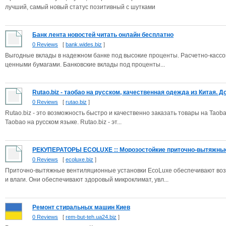
лучший, самый новый статус позитивный с шутками
Банк лента новостей читать онлайн бесплатно
0 Reviews
[
bank.wides.biz
]
Выгодные вклады в надежном банке под высокие проценты. Расчетно-кассо
ценными бумагами. Банковские вклады под проценты...
Rutao.biz - таобао на русском, качественная одежда из Китая. До.
0 Reviews
[
rutao.biz
]
Rutao.biz - это возможность быстро и качественно заказать товары на Taobao,
Taobao на русском языке. Rutao.biz - эт...
РЕКУПЕРАТОРЫ ECOLUXE :: Морозостойкие приточно-вытяжные 
0 Reviews
[
ecoluxe.biz
]
Приточно-вытяжные вентиляционные установки EcoLuxe обеспечивают возд
и влаги. Они обеспечивают здоровый микроклимат, увл...
Ремонт стиральных машин Киев
0 Reviews
[
rem-but-teh.ua24.biz
]