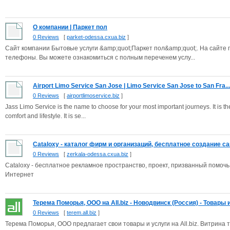
О компании | Паркет пол
0 Reviews
[
parket-odessa.cxua.biz
]
Сайт компании Бытовые услуги &amp;quot;Паркет пол&amp;quot;. На сайте
телефоны. Вы можете ознакомиться с полным переченем услу...
Airport Limo Service San Jose | Limo Service San Jose to San Fra...
0 Reviews
[
airportlimoservice.biz
]
Jass Limo Service is the name to choose for your most important journeys. It is the
comfort and lifestyle. It is se...
Cataloxy - каталог фирм и организаций, бесплатное создание сай
0 Reviews
[
zerkala-odessa.cxua.biz
]
Cataloxy - бесплатное рекламное пространство, проект, призванный помоч
Интернет
Терема Поморья, ООО на All.biz - Новодвинск (Россия) - Товары и.
0 Reviews
[
terem.all.biz
]
Терема Поморья, ООО предлагает свои товары и услуги на All.biz. Витрина 