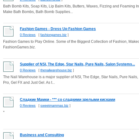
Bath Bomb Kits, Soap Kits, Lip Balm Kits, Butters, Waxes, Fizzing and Foaming
Make Bath Bombs, Bath Bomb Supplies...
Fashion Games - Dress Up Fashion Games
0 Reviews
[
fashiongames.biz
]
Fashion Games to Play Online. Some of the Biggest Collection of Fashion, Mak
FashionGames.biz.
Supplier of NSI, The Edge, Star Nails, Pure Nails, Salon Systems...
0 Reviews
[
thenailwarehouse.biz
]
The Nail Warehouse is a major supplier of NSI, The Edge, Star Nails, Pure Nails, 
Pro, Gel FX and Just Gel. As t...
Сладкие Мамки - *** со сладкими зрелыми кисками
0 Reviews
[
sweetmammas.biz
]
*
Business and Consulting