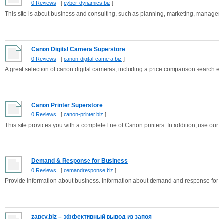
0 Reviews
[
cyber-dynamics.biz
]
This site is about business and consulting, such as planning, marketing, manage
Canon Digital Camera Superstore
0 Reviews
[
canon-digital-camera.biz
]
A great selection of canon digital cameras, including a price comparison search 
Canon Printer Superstore
0 Reviews
[
canon-printer.biz
]
This site provides you with a complete line of Canon printers. In addition, use ou
Demand & Response for Business
0 Reviews
[
demandresponse.biz
]
Provide information about business. Information about demand and response for
zapoy.biz – эффективный вывод из запоя