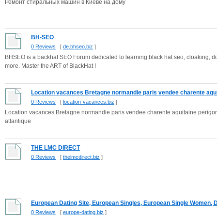
Ремонт стиральных машин в Киеве на дому
BH-SEO
0 Reviews
[
de.bhseo.biz
]
BHSEO is a backhat SEO Forum dedicated to learning black hat seo, cloaking, d
more. Master the ART of BlackHat !
Location vacances Bretagne normandie paris vendee charente aquit
0 Reviews
[
location-vacances.biz
]
Location vacances Bretagne normandie paris vendee charente aquitaine perig
atlantique
THE LMC DIRECT
0 Reviews
[
thelmcdirect.biz
]
European Dating Site, European Singles, European Single Women, D.
0 Reviews
[
europe-dating.biz
]