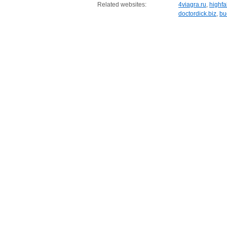
Related websites:
4viagra.ru
,
highf
doctordick.biz
,
bu