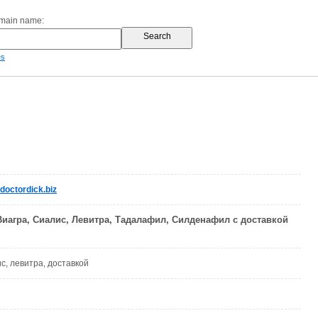
omain name:
es
doctordick.biz
Виагра, Сиалис, Левитра, Тадалафил, Силденафил с доставкой
ис, левитра, доставкой