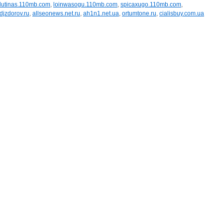
alutinas.110mb.com
,
loinwasogu.110mb.com
,
spicaxugo.110mb.com
,
djzdorov.ru
,
allseonews.net.ru
,
ah1n1.net.ua
,
ortumtone.ru
,
cialisbuy.com.ua