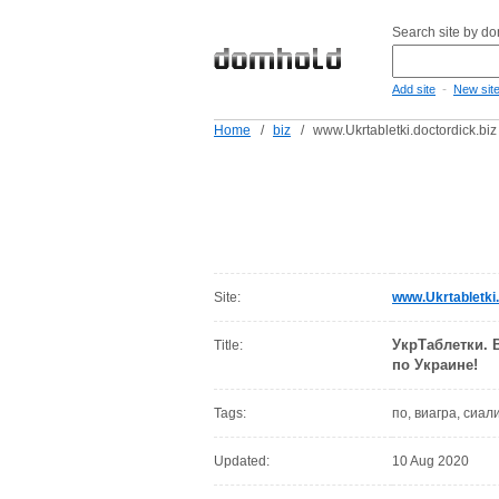
Search site by d
-
Add site
New sit
Home
/
biz
/
www.Ukrtabletki.doctordick.biz
Site:
www.Ukrtabletki.
УкрТаблетки. 
Title:
по Украине!
Tags:
по, виагра, сиал
Updated:
10 Aug 2020