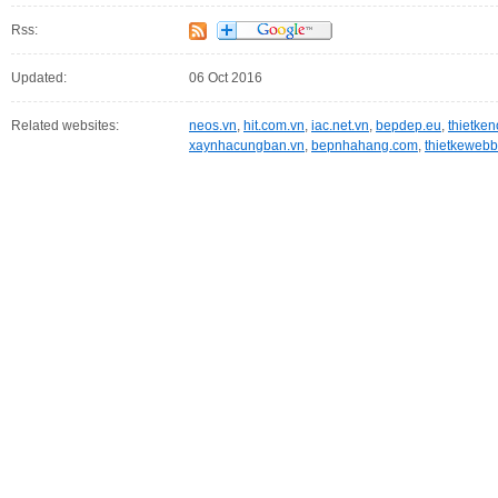
Rss:
Updated:
06 Oct 2016
Related websites:
neos.vn
,
hit.com.vn
,
iac.net.vn
,
bepdep.eu
,
thietke
xaynhacungban.vn
,
bepnhahang.com
,
thietkewebb