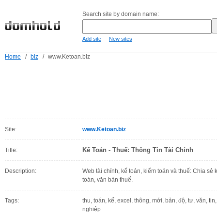
Search site by domain name:
-
Add site
New sites
Home
/
biz
/
www.Ketoan.biz
Site:
www.Ketoan.biz
Kế Toán - Thuế: Thông Tin Tài Chính
Title:
Description:
Web tài chính, kế toán, kiểm toán và thuế: Chia sẻ 
toán, văn bản thuế.
Tags:
thu, toán, kế, excel, thông, mới, bản, độ, tư, văn, ti
nghiệp